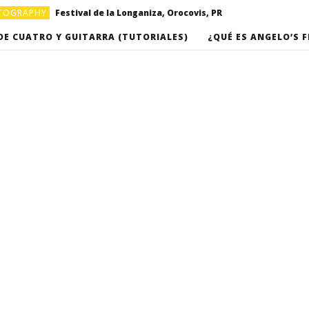
OTOGRAPHY
Festival de la Longaniza, Orocovis, PR
OTOGRAPHY
Video musical “Basket”, por Omarkpa
DE CUATRO Y GUITARRA (TUTORIALES)
¿QUÉ ES ANGELO’S F
Clases de Cuatro Puertorriqueño (Clase #16) – “Romance del campesino” de Roberto Cole
Clases de Cuatro Puertorriqueño (Clase #17) – “Campanitas de Cristal”, de Rafael Hernandez