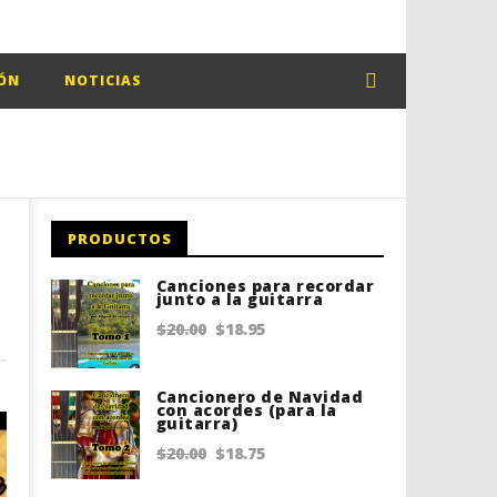
ÓN
NOTICIAS
PRODUCTOS
Canciones para recordar
junto a la guitarra
Original
Current
$
20.00
$
18.95
price
price
was:
is:
Cancionero de Navidad
con acordes (para la
guitarra)
$20.00.
$18.95.
Original
Current
$
20.00
$
18.75
price
price