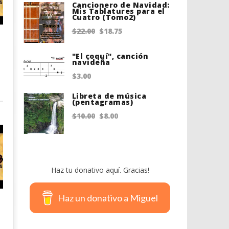
Cancionero de Navidad:
was:
is:
Mis Tablatures para el
Cuatro (Tomo2)
$20.00.
$18.75.
Original
Current
$
22.00
$
18.75
price
price
"El coquí", canción
was:
is:
navideña
$22.00.
$18.75.
$
3.00
Libreta de música
(pentagramas)
Original
Current
$
10.00
$
8.00
price
price
was:
is:
$10.00.
$8.00.
Haz tu donativo aquí. Gracias!
Haz un donativo a Miguel