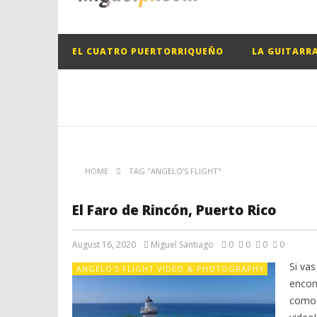
EL CUATRO PUERTORRIQUEÑO
LA GUITARR
HOME
TAG "ANGELO’S FLIGHT"
El Faro de Rincón, Puerto Rico
August 16, 2020
Miguel Santiago
0
0
0
0
Si vas
ANGELO'S FLIGHT VIDEO & PHOTOGRAPHY
encon
como 