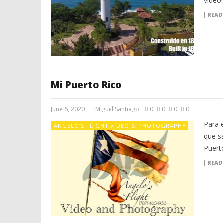
video!
READ
Mi Puerto Rico
June 6, 2020
Miguel Santiago
0
0
0
0
Para 
ANGELO'S FLIGHT VIDEO & PHOTOGRAPHY
que s
Puert
READ