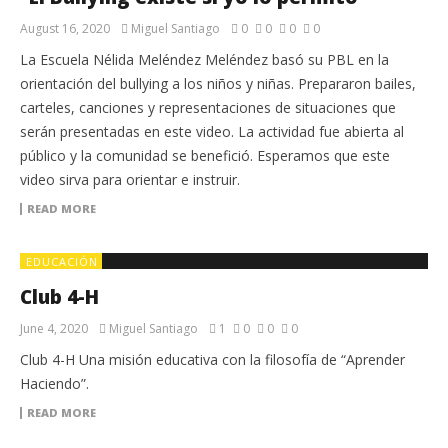
August 16, 2020
Miguel Santiago
0
0
0
0
La Escuela Nélida Meléndez Meléndez basó su PBL en la
orientación del bullying a los niños y niñas. Prepararon bailes,
carteles, canciones y representaciones de situaciones que
serán presentadas en este video. La actividad fue abierta al
público y la comunidad se benefició. Esperamos que este
video sirva para orientar e instruir.
READ MORE
EDUCACIÓN
Club 4-H
June 4, 2020
Miguel Santiago
1
0
0
0
Club 4-H Una misión educativa con la filosofía de “Aprender
Haciendo”.
READ MORE