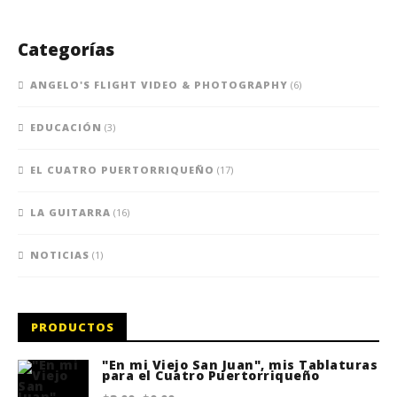
Categorías
ANGELO'S FLIGHT VIDEO & PHOTOGRAPHY
(6)
EDUCACIÓN
(3)
EL CUATRO PUERTORRIQUEÑO
(17)
LA GUITARRA
(16)
NOTICIAS
(1)
PRODUCTOS
"En mi Viejo San Juan", mis Tablaturas
para el Cuatro Puertorriqueño