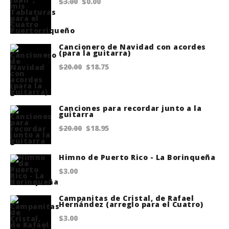
Original
Current
$
3.00
$
0.00
price
price
was:
is:
$3.00.
$0.00.
Cancionero de Navidad con acordes
(para la guitarra)
Original
Current
$
20.00
$
18.75
price
price
was:
is:
Canciones para recordar junto a la
$20.00.
$18.75.
guitarra
Original
Current
$
20.00
$
18.95
price
price
Himno de Puerto Rico - La Borinqueña
was:
is:
$
3.00
$20.00.
$18.95.
Campanitas de Cristal, de Rafael
Hernández (arreglo para el Cuatro)
$
3.00