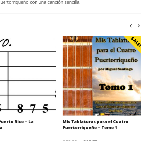
uertorriqueño con una canción sencilla.
SALE
uerto Rico – La
Mis Tablaturas para el Cuatro
ña
Puertorriqueño – Tomo 1
Original price was: $20.00.
Current price is: $18.75.