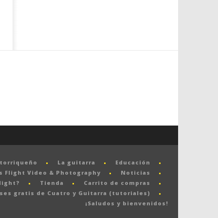
rtorriqueño
La guitarra
Educación
s Flight Video & Photography
Noticias
light?
Tienda
Carrito de compras
ses gratis de Cuatro y Guitarra (tutoriales)
¡Saludos y bienvenidos!