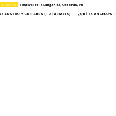
OTOGRAPHY
Festival de la Longaniza, Orocovis, PR
OTOGRAPHY
Video musical “Basket”, por Omarkpa
DE CUATRO Y GUITARRA (TUTORIALES)
¿QUÉ ES ANGELO’S F
Clases de Cuatro Puertorriqueño (Clase #16) – “Romance del campesino” de Roberto Cole
Clases de Cuatro Puertorriqueño (Clase #17) – “Campanitas de Cristal”, de Rafael Hernandez