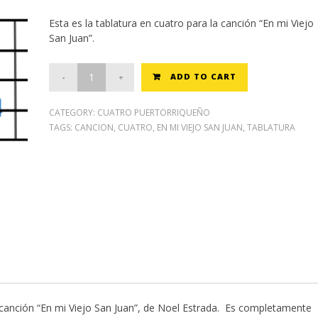
price
price
Esta es la tablatura en cuatro para la canción “En mi Viejo
was:
is:
San Juan”.
$3.00.
$0.00.
ADD TO CART
CATEGORY:
CUATRO PUERTORRIQUEÑO
TAGS:
CANCION
,
CUATRO
,
EN MI VIEJO SAN JUAN
,
TABLATURA
 canción “En mi Viejo San Juan”, de Noel Estrada. Es completamente