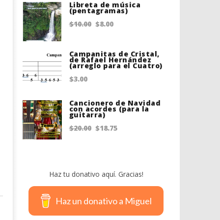
Libreta de música
(pentagramas)
Original
Current
$
10.00
$
8.00
price
price
was:
is:
Campanitas de Cristal,
de Rafael Hernández
(arreglo para el Cuatro)
$10.00.
$8.00.
$
3.00
Cancionero de Navidad
con acordes (para la
guitarra)
Original
Current
$
20.00
$
18.75
price
price
was:
is:
$20.00.
$18.75.
Haz tu donativo aquí. Gracias!
Haz un donativo a Miguel