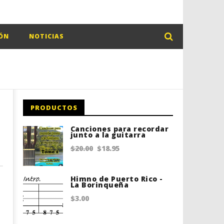
ÓN
NOTICIAS
PRODUCTOS
Canciones para recordar
junto a la guitarra
Original
Current
$
20.00
$
18.95
price
price
was:
is:
Himno de Puerto Rico -
La Borinqueña
$20.00.
$18.95.
$
3.00