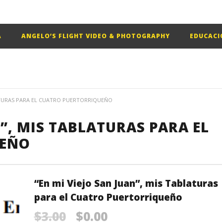
A
ANGELO’S FLIGHT VIDEO & PHOTOGRAPHY
EDUCACI
LATURAS PARA EL CUATRO PUERTORRIQUEÑO
N”, MIS TABLATURAS PARA EL
UEÑO
“En mi Viejo San Juan”, mis Tablaturas
para el Cuatro Puertorriqueño
Original
Current
$
3.00
$
0.00