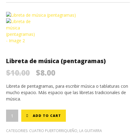
Libreta de música (pentagramas)
Original
Current
$
10.00
$
8.00
price
price
Libreta de pentagramas, para escribir música o tablaturas con
was:
is:
mucho espacio. Más espacio que las libretas tradicionales de
música.
$10.00.
$8.00.
ADD TO CART
CATEGORIES:
CUATRO PUERTORRIQUEÑO
,
LA GUITARRA