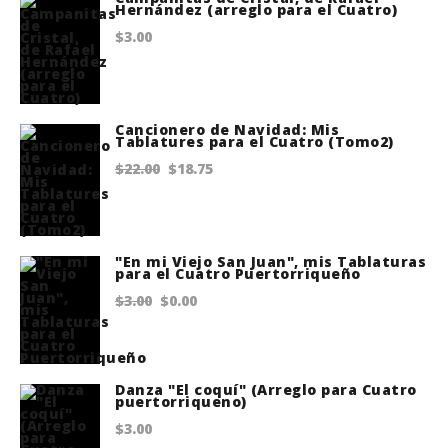
Hernández (arreglo para el Cuatro)
was:
is:
$
3.00
$10.00.
$8.00.
Cancionero de Navidad: Mis
Tablatures para el Cuatro (Tomo2)
Original
Current
$
22.00
$
18.75
price
price
was:
is:
$22.00.
$18.75.
"En mi Viejo San Juan", mis Tablaturas
para el Cuatro Puertorriqueño
Original
Current
$
3.00
$
0.00
price
price
was:
is:
$3.00.
$0.00.
Danza "El coquí" (Arreglo para Cuatro
puertorriqueno)
$
3.00