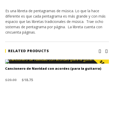
Es una libreta de pentagramas de música. Lo que la hace
diferente es que cada pentagrama es más grande y con más
espacio que las libretas tradicionales de música. Trae ocho
sistemas de pentagrama por página. La libreta cuenta con
cincuenta páginas.
RELATED PRODUCTS
SALE!
Cancionero de Navidad con acordes (para la guitarra)
Original price was: $20.00.
Current price is: $18.75.
$
20.00
$
18.75