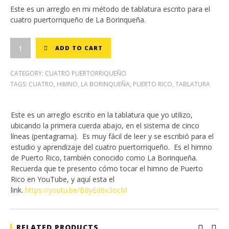
Este es un arreglo en mi método de tablatura escrito para el
cuatro puertorriqueño de La Borinqueña.
ADD TO CART
CATEGORY:
CUATRO PUERTORRIQUEÑO
TAGS:
CUATRO
,
HIMNO
,
LA BORINQUEÑA
,
PUERTO RICO
,
TABLATURA
Este es un arreglo escrito en la tablatura que yo utilizo,
ubicando la primera cuerda abajo, en el sistema de cinco
líneas (pentagrama). Es muy fácil de leer y se escribió para el
estudio y aprendizaje del cuatro puertorriqueño. Es el himno
de Puerto Rico, también conocido como La Borinqueña.
Recuerda que te presento cómo tocar el himno de Puerto
Rico en YouTube, y aquí esta el
link.
https://youtu.be/B8yEd6x3ocM
RELATED PRODUCTS