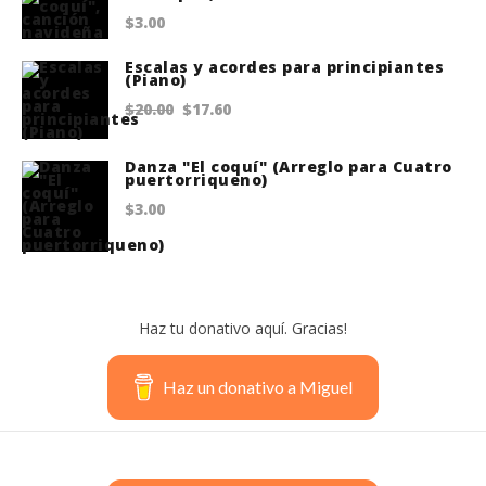
$
3.00
$20.00.
$18.95.
Escalas y acordes para principiantes
(Piano)
Original
Current
$
20.00
$
17.60
price
price
Danza "El coquí" (Arreglo para Cuatro
was:
is:
puertorriqueno)
$20.00.
$17.60.
$
3.00
Haz tu donativo aquí. Gracias!
Haz un donativo a Miguel