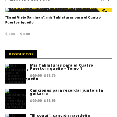
SALE!
“En mi Viejo San Juan”, mis Tablaturas para el Cuatro
Puertorriqueño
Original price was: $3.00.
Current price is: $0.00.
$
3.00
$
0.00
PRODUCTOS
Mis Tablaturas para el Cuatro
Puertorriqueño - Tomo 1
Original
Current
$
20.00
$
18.75
price
price
Canciones para recordar junto a la
was:
is:
guitarra
$20.00.
$18.75.
Original
Current
$
20.00
$
18.95
price
price
"El coquí", canción navideña
was:
is: