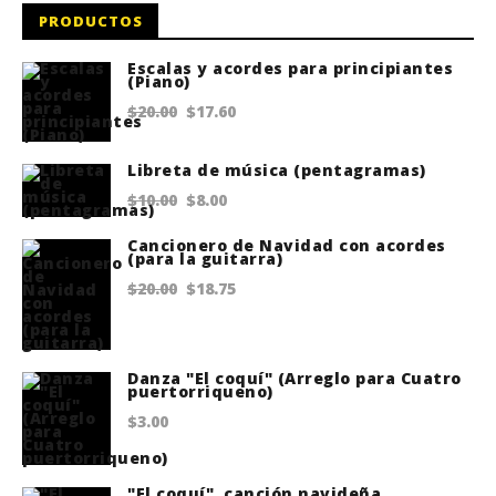
PRODUCTOS
Escalas y acordes para principiantes
(Piano)
Original
Current
$
20.00
$
17.60
price
price
Libreta de música (pentagramas)
was:
is:
Original
Current
$
10.00
$
8.00
$20.00.
$17.60.
price
price
Cancionero de Navidad con acordes
(para la guitarra)
was:
is:
Original
Current
$
20.00
$
18.75
$10.00.
$8.00.
price
price
was:
is:
Danza "El coquí" (Arreglo para Cuatro
$20.00.
$18.75.
puertorriqueno)
$
3.00
"El coquí", canción navideña