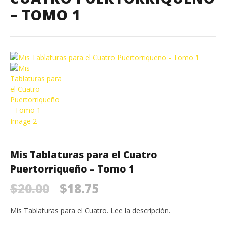
– TOMO 1
Mis Tablaturas para el Cuatro
Puertorriqueño – Tomo 1
Original
Current
$
20.00
$
18.75
price
price
Mis Tablaturas para el Cuatro. Lee la descripción.
was:
is: