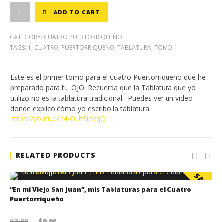
$20.00.
$18.75.
ADD TO CART
CATEGORY:
CUATRO PUERTORRIQUEÑO
TAGS:
1
,
CUATRO
,
PUERTORRIQUENO
,
TABLATURA
,
TOMO
Este es el primer tomo para el Cuatro Puertorriqueño que he
preparado para ti. OJO. Recuerda que la Tablatura que yo
utilizo no es la tablatura tradicional. Puedes ver un video
donde explico cómo yo escribo la tablatura.
https://youtu.be/4-OUtSieVqQ
RELATED PRODUCTS
SALE!
“En mi Viejo San Juan”, mis Tablaturas para el Cuatro
Puertorriqueño
Original price was: $3.00.
Current price is: $0.00.
$
3.00
$
0.00