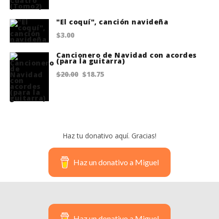
was:
is:
$22.00.
$18.75.
"El coquí", canción navideña
$
3.00
Cancionero de Navidad con acordes
(para la guitarra)
Original
Current
$
20.00
$
18.75
price
price
was:
is:
$20.00.
$18.75.
Haz tu donativo aquí. Gracias!
Haz un donativo a Miguel
Haz un donativo a Miguel