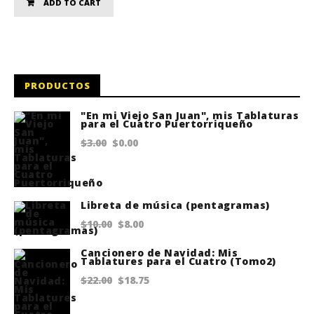
ADD TO CART
PRODUCTOS
"En mi Viejo San Juan", mis Tablaturas
para el Cuatro Puertorriqueño
Original
Current
$
3.00
$
0.00
price
price
was:
is:
$3.00.
$0.00.
Libreta de música (pentagramas)
Original
Current
$
10.00
$
8.00
price
price
Cancionero de Navidad: Mis
Tablatures para el Cuatro (Tomo2)
was:
is:
Original
Current
$
22.00
$
18.75
$10.00.
$8.00.
price
price