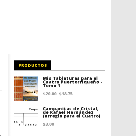
PRODUCTOS
Mis Tablaturas para el
Cuatro Puertorriqueño -
Tomo 1
Original
Current
$
20.00
$
18.75
price
price
Campanitas de Cristal,
was:
is:
de Rafael Hernández
(arreglo para el Cuatro)
$20.00.
$18.75.
$
3.00
a