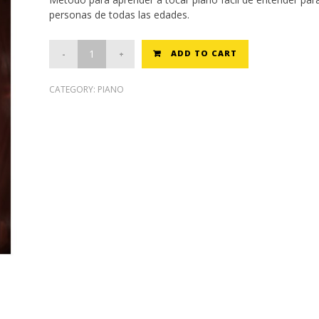
was:
is:
personas de todas las edades.
$20.00.
$17.60.
ADD TO CART
CATEGORY:
PIANO