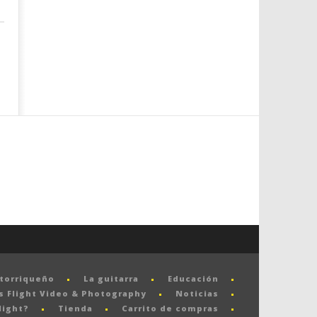
rtorriqueño
La guitarra
Educación
s Flight Video & Photography
Noticias
light?
Tienda
Carrito de compras