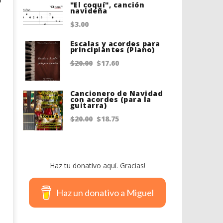
"El coquí", canción
navideña
$
3.00
Escalas y acordes para
principiantes (Piano)
Original
Current
$
20.00
$
17.60
price
price
was:
is:
Cancionero de Navidad
con acordes (para la
guitarra)
$20.00.
$17.60.
Original
Current
$
20.00
$
18.75
price
price
was:
is:
$20.00.
$18.75.
Haz tu donativo aquí. Gracias!
Haz un donativo a Miguel