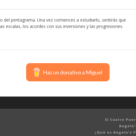
so del pentagrama. Una vez comiences a estudiarlo, sentirás que
as escalas, los acordes con sus inversiones y las progresiones.
Haz un donativo a Miguel
El Cuatro Pue
Angelo’
¿Qué es Angelo’s F