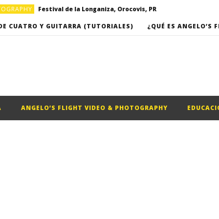
OTOGRAPHY
Festival de la Longaniza, Orocovis, PR
OTOGRAPHY
Video musical “Basket”, por Omarkpa
DE CUATRO Y GUITARRA (TUTORIALES)
¿QUÉ ES ANGELO’S F
Clases de Cuatro Puertorriqueño (Clase #16) – “Romance del campesino” de Roberto Cole
Clases de Cuatro Puertorriqueño (Clase #17) – “Campanitas de Cristal”, de Rafael Hernandez
A
ANGELO’S FLIGHT VIDEO & PHOTOGRAPHY
EDUCACI