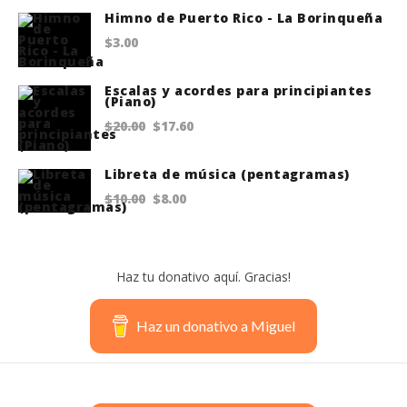
Himno de Puerto Rico - La Borinqueña
$
3.00
Escalas y acordes para principiantes
(Piano)
Original
Current
$
20.00
$
17.60
price
price
Libreta de música (pentagramas)
was:
is:
Original
Current
$
10.00
$
8.00
$20.00.
$17.60.
price
price
was:
is:
Haz tu donativo aquí. Gracias!
$10.00.
$8.00.
Haz un donativo a Miguel