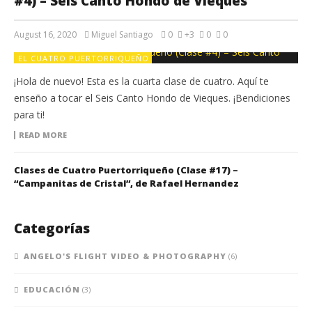
#4) – Seis Canto Hondo de Vieques
August 16, 2020
Miguel Santiago
0
+3
0
0
EL CUATRO PUERTORRIQUEÑO
¡Hola de nuevo! Esta es la cuarta clase de cuatro. Aquí te
enseño a tocar el Seis Canto Hondo de Vieques. ¡Bendiciones
para ti!
READ MORE
Clases de Cuatro Puertorriqueño (Clase #17) –
“Campanitas de Cristal”, de Rafael Hernandez
Categorías
ANGELO'S FLIGHT VIDEO & PHOTOGRAPHY
(6)
EDUCACIÓN
(3)