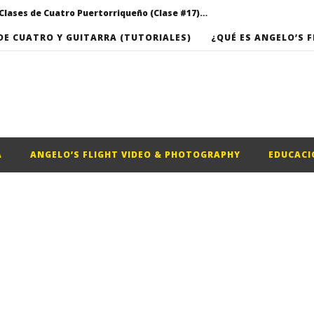
Clases de Cuatro Puertorriqueño (Clase #17) – “Campanitas de Cristal”, de Rafael Hernandez
Roberto Clemente: En honor a su vida, recordando el Hit 3000
DE CUATRO Y GUITARRA (TUTORIALES)
¿QUÉ ES ANGELO’S F
OTOGRAPHY
Festival de la Longaniza, Orocovis, PR
OTOGRAPHY
Video musical “Basket”, por Omarkpa
Clases de Cuatro Puertorriqueño (Clase #16) – “Romance del campesino” de Roberto Cole
Clases de Cuatro Puertorriqueño (Clase #17) – “Campanitas de Cristal”, de Rafael Hernandez
A
ANGELO’S FLIGHT VIDEO & PHOTOGRAPHY
EDUCACI