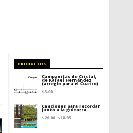
PRODUCTOS
Campanitas de Cristal,
de Rafael Hernández
(arreglo para el Cuatro)
$
3.00
Canciones para recordar
junto a la guitarra
Original
Current
$
20.00
$
18.95
price
price