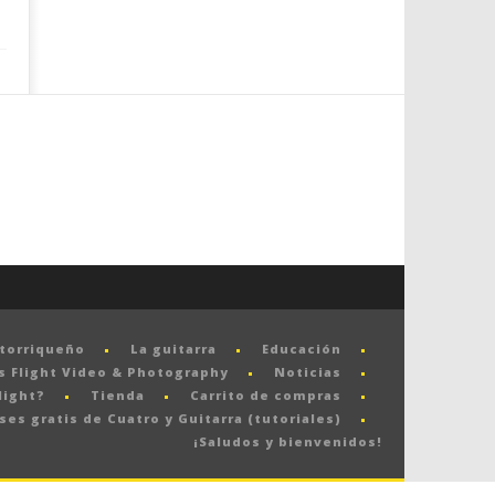
rtorriqueño
La guitarra
Educación
s Flight Video & Photography
Noticias
light?
Tienda
Carrito de compras
ses gratis de Cuatro y Guitarra (tutoriales)
¡Saludos y bienvenidos!