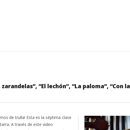
s zarandelas”, “El lechón”, “La paloma”, “Con la
mos de trulla! Esta es la séptima clase
tarra. A través de este video