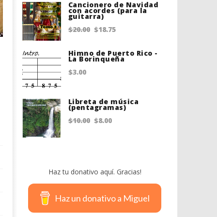
was:
is:
Cancionero de Navidad
con acordes (para la
guitarra)
$20.00.
$18.95.
Original
Current
$
20.00
$
18.75
price
price
Himno de Puerto Rico -
was:
is:
La Borinqueña
$20.00.
$18.75.
$
3.00
Libreta de música
(pentagramas)
Original
Current
$
10.00
$
8.00
price
price
was:
is:
$10.00.
$8.00.
Haz tu donativo aquí. Gracias!
Haz un donativo a Miguel