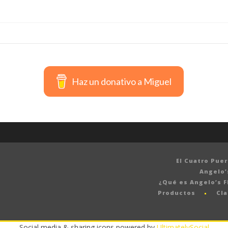
Haz un donativo a Miguel
El Cuatro Pue
Angelo’
¿Qué es Angelo’s F
Productos
Cla
Social media & sharing icons powered by
UltimatelySocial