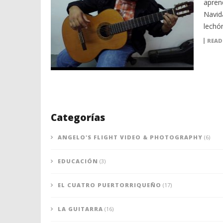
apren
Navida
lechón
READ
Categorías
ANGELO'S FLIGHT VIDEO & PHOTOGRAPHY
(6)
EDUCACIÓN
(3)
EL CUATRO PUERTORRIQUEÑO
(17)
LA GUITARRA
(16)