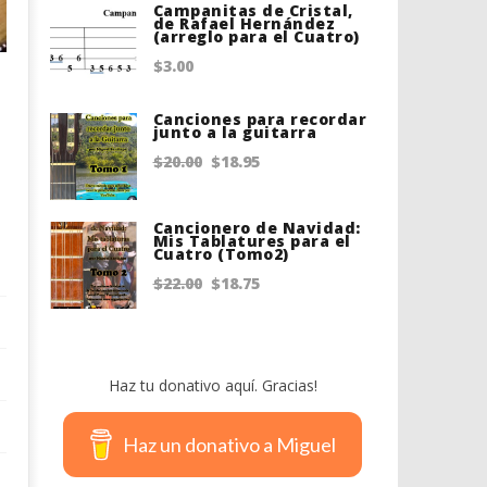
Campanitas de Cristal,
was:
is:
de Rafael Hernández
(arreglo para el Cuatro)
$20.00.
$18.75.
$
3.00
Canciones para recordar
junto a la guitarra
Original
Current
$
20.00
$
18.95
price
price
was:
is:
Cancionero de Navidad:
Mis Tablatures para el
Cuatro (Tomo2)
$20.00.
$18.95.
Original
Current
$
22.00
$
18.75
price
price
was:
is:
$22.00.
$18.75.
Haz tu donativo aquí. Gracias!
Haz un donativo a Miguel