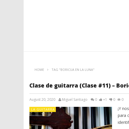
HOME
TAG "BORICUA EN LA LUNA"
Clase de guitarra (Clase #11) – Bor
August 20, 2020
Miguel Santiago
0
+1
0
0
¡Y no
LA GUITARRA
para 
identi