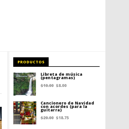
PRODUCTOS
Libreta de música
(pentagramas)
Original
Current
$
10.00
$
8.00
price
price
was:
is:
Cancionero de Navidad
con acordes (para la
guitarra)
$10.00.
$8.00.
Original
Current
$
20.00
$
18.75
price
price