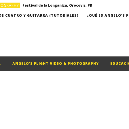
OTOGRAPHY
Festival de la Longaniza, Orocovis, PR
OTOGRAPHY
Video musical “Basket”, por Omarkpa
DE CUATRO Y GUITARRA (TUTORIALES)
¿QUÉ ES ANGELO’S F
Clases de Cuatro Puertorriqueño (Clase #16) – “Romance del campesino” de Roberto Cole
Clases de Cuatro Puertorriqueño (Clase #17) – “Campanitas de Cristal”, de Rafael Hernandez
A
ANGELO’S FLIGHT VIDEO & PHOTOGRAPHY
EDUCACI