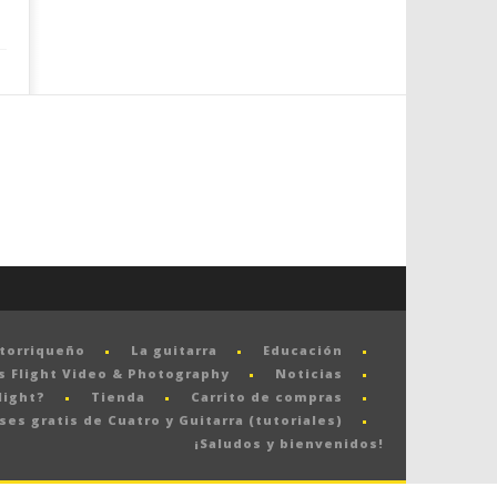
rtorriqueño
La guitarra
Educación
s Flight Video & Photography
Noticias
light?
Tienda
Carrito de compras
ses gratis de Cuatro y Guitarra (tutoriales)
¡Saludos y bienvenidos!