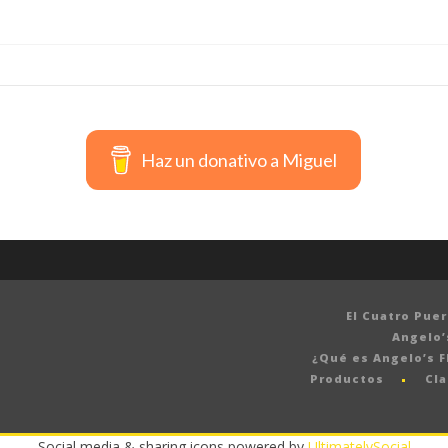
Haz un donativo a Miguel
El Cuatro Pue
Angelo’
¿Qué es Angelo’s F
Productos
Cla
Social media & sharing icons powered by
UltimatelySocial