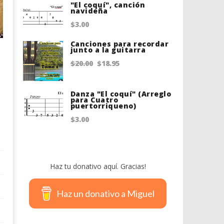
"El coquí", canción
was:
is:
navideña
$20.00.
$18.75.
$
3.00
Canciones para recordar
junto a la guitarra
Original
Current
$
20.00
$
18.95
price
price
was:
is:
Danza "El coquí" (Arreglo
para Cuatro
puertorriqueno)
$20.00.
$18.95.
$
3.00
Haz tu donativo aquí. Gracias!
Haz un donativo a Miguel