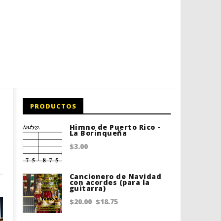
PRODUCTOS
Himno de Puerto Rico -
La Borinqueña
$
3.00
Cancionero de Navidad
con acordes (para la
guitarra)
Original
Current
$
20.00
$
18.75
price
price