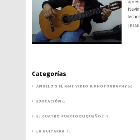
apren
Navida
lechón
READ
Categorías
ANGELO'S FLIGHT VIDEO & PHOTOGRAPHY
(6)
EDUCACIÓN
(3)
EL CUATRO PUERTORRIQUEÑO
(17)
LA GUITARRA
(16)