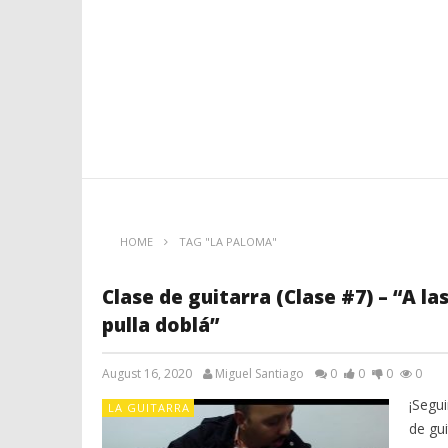
HOME
TAG "LA PALOMA"
Clase de guitarra (Clase #7) – “A la
pulla doblá”
August 16, 2020
Miguel Santiago
0
0
0
0
¡Segui
LA GUITARRA
de gui