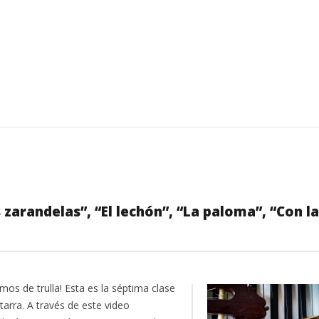
s zarandelas”, “El lechón”, “La paloma”, “Con la
mos de trulla! Esta es la séptima clase
tarra. A través de este video