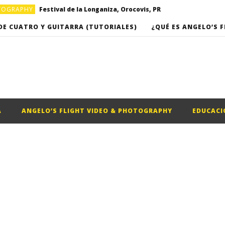
OTOGRAPHY
Festival de la Longaniza, Orocovis, PR
OTOGRAPHY
Video musical “Basket”, por Omarkpa
DE CUATRO Y GUITARRA (TUTORIALES)
¿QUÉ ES ANGELO’S F
Clases de Cuatro Puertorriqueño (Clase #16) – “Romance del campesino” de Roberto Cole
Clases de Cuatro Puertorriqueño (Clase #17) – “Campanitas de Cristal”, de Rafael Hernandez
A
ANGELO’S FLIGHT VIDEO & PHOTOGRAPHY
EDUCACI