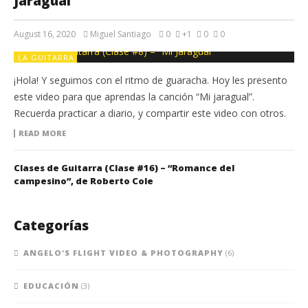
Jaragual”
August 16, 2020
Miguel Santiago
0
+1
0
0
LA GUITARRA
¡Hola! Y seguimos con el ritmo de guaracha. Hoy les presento
este video para que aprendas la canción “Mi jaragual”.
Recuerda practicar a diario, y compartir este video con otros.
READ MORE
Clases de Guitarra (Clase #16) – “Romance del
campesino”, de Roberto Cole
Categorías
ANGELO'S FLIGHT VIDEO & PHOTOGRAPHY
(6)
EDUCACIÓN
(3)