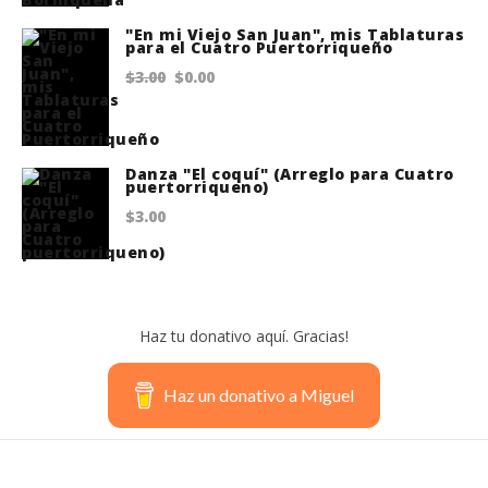
"En mi Viejo San Juan", mis Tablaturas
para el Cuatro Puertorriqueño
Original
Current
$
3.00
$
0.00
price
price
was:
is:
$3.00.
$0.00.
Danza "El coquí" (Arreglo para Cuatro
puertorriqueno)
$
3.00
Haz tu donativo aquí. Gracias!
Haz un donativo a Miguel