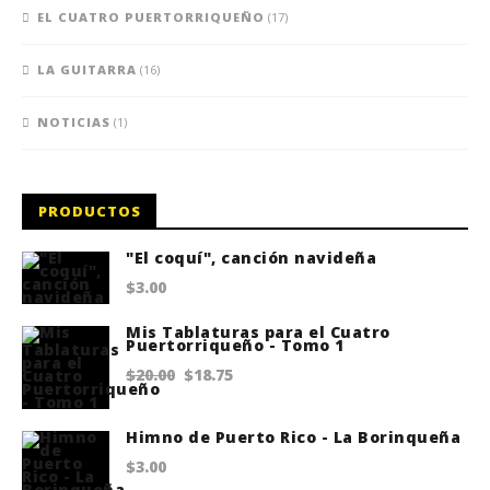
EL CUATRO PUERTORRIQUEÑO
(17)
LA GUITARRA
(16)
NOTICIAS
(1)
PRODUCTOS
"El coquí", canción navideña
$
3.00
Mis Tablaturas para el Cuatro
Puertorriqueño - Tomo 1
Original
Current
$
20.00
$
18.75
price
price
Himno de Puerto Rico - La Borinqueña
was:
is:
$
3.00
$20.00.
$18.75.