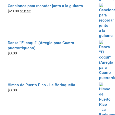
Canciones para recordar junto a la guitarra
Original
Current
$
20.00
$
18.95
price
price
was:
is:
$20.00.
$18.95.
Danza "El coquí" (Arreglo para Cuatro
puertorriqueno)
$
3.00
Himno de Puerto Rico - La Borinqueña
$
3.00