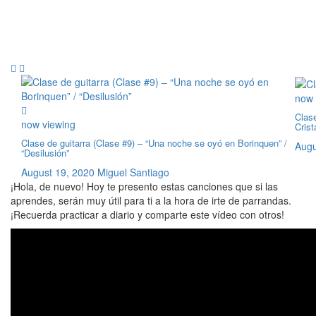
now 
Clas
now viewing
Crist
Clase de guitarra (Clase #9) – “Una noche se oyó en Borinquen” /
Augu
“Desilusión”
August 19, 2020
Miguel Santiago
¡Hola, de nuevo! Hoy te presento estas canciones que si las
aprendes, serán muy útil para ti a la hora de irte de parrandas.
¡Recuerda practicar a diario y comparte este vídeo con otros!