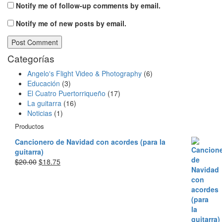
Notify me of follow-up comments by email.
Notify me of new posts by email.
Categorías
Angelo's Flight Video & Photography
(6)
Educación
(3)
El Cuatro Puertorriqueño
(17)
La guitarra
(16)
Noticias
(1)
Productos
Cancionero de Navidad con acordes (para la
guitarra)
Original
Current
$
20.00
$
18.75
price
price
was:
is:
$20.00.
$18.75.