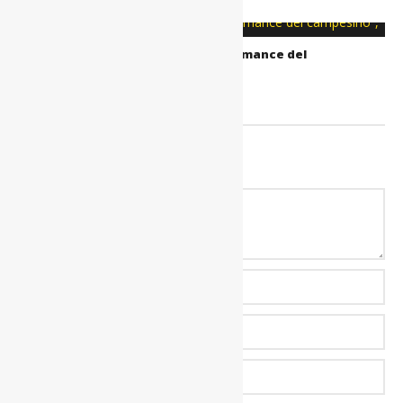
Clases de Guitarra (Clase #16) – “Romance del
campesino”, de Roberto Cole
August 20, 2020
0
Miguel
Santiago
LEAVE YOUR COMMENT