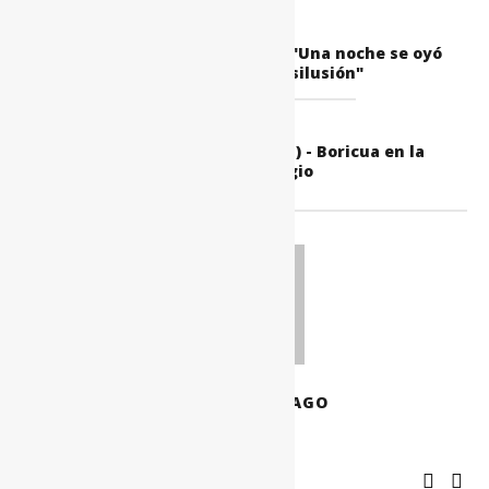
PREVIOUS
Clase de guitarra (Clase #9) - "Una noche se oyó
en Borinquen" / "Desilusión"
NEXT
Clase de guitarra (Clase #11) - Boricua en la
Luna, en arpegio
MIGUEL SANTIAGO
RELATED POSTS