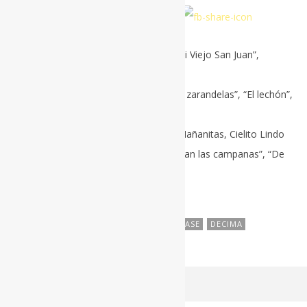
Related posts:
Clase de guitarra (Clase #4) – “En mi Viejo San Juan”,
“Volver, volver”
Clase de guitarra (Clase #7) – “A las zarandelas”, “El lechón”,
“La paloma”, “Con la pulla doblá”
Clase de guitarra (Clase #3) – Las Mañanitas, Cielito Lindo
Clase de guitarra (Clase #6) – “Suenan las campanas”, “De
la montaña”, “El jolgorio”
TAGS:
BAJO UN PALMAR
BOLERO
CLASE
DECIMA
GUITARRA
0
0