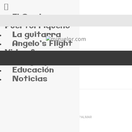
El Cuatro
Puertorriqueño
La guitarra
Angelo’s Flight
Video &
Photography
Educación
Noticias
HOME
LA
GUITARRA
CLASE DE GUITARRA (CLASE #10) – BAJO UN PALMAR