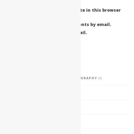
Save my name, email, and website in this browser
for the next time I comment.
Notify me of follow-up comments by email.
Notify me of new posts by email.
Categorías
ANGELO'S FLIGHT VIDEO & PHOTOGRAPHY
(6)
EDUCACIÓN
(3)
EL CUATRO PUERTORRIQUEÑO
(17)
LA GUITARRA
(16)