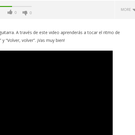
MORE
0
0
 guitarra. A través de este video aprenderás a tocar el ritmo de
 y “Volver, volver”. ¡Vas muy bien!
e Cuatro Puertorriqueño
Roberto Clemente: En honor a su
7) - "Campanitas de
vida, recordando el Hit 3000
 de Rafael Hernandez
August
16,
2020
Miguel
Santiago