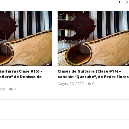
Guitarra (Clase #15) –
Clases de Guitarra (Clase #14) –
eñora” de Denisse de
canción “Querube”, de Pedro Flores
August 20, 2020
0
Miguel
020
0
Santiago
Miguel
Santiago