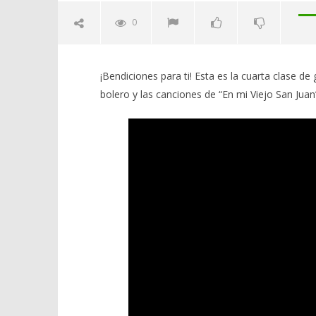
0
¡Bendiciones para ti! Esta es la cuarta clase de
bolero y las canciones de “En mi Viejo San Juan”
NOW VIEWING
Clase de guitarra (Clase #4) – “En
Clases d
mi Viejo San Juan”, “Volver,
(Clase #1
volver”
Cristal",
August
August
16,
16,
2020
2020
Miguel
Miguel
Santiago
Santiago