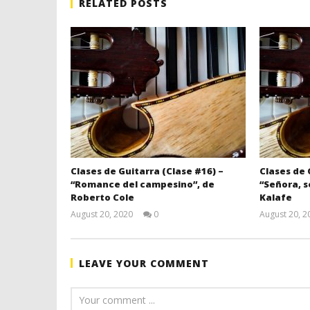
RELATED POSTS
Clases de Guitarra (Clase #16) –
Clases de 
“Romance del campesino”, de
“Señora, s
Roberto Cole
Kalafe
August 20, 2020
0
August 20, 2
Miguel
Santiago
LEAVE YOUR COMMENT