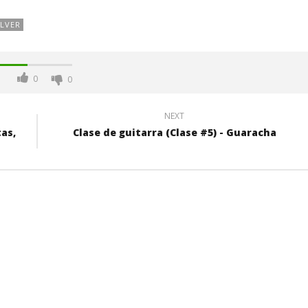
LVER
0
0
NEXT
as,
Clase de guitarra (Clase #5) - Guaracha