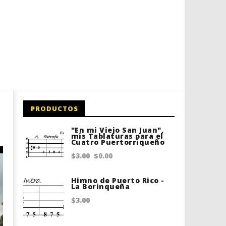
PRODUCTOS
"En mi Viejo San Juan",
mis Tablaturas para el
Cuatro Puertorriqueño
Original
Current
$
3.00
$
0.00
price
price
Himno de Puerto Rico -
was:
is:
La Borinqueña
$3.00.
$0.00.
$
3.00