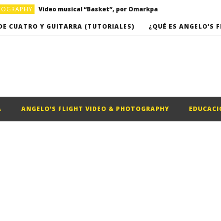
OTOGRAPHY
Video musical “Basket”, por Omarkpa
Clases de Cuatro Puertorriqueño (Clase #16) – “Romance del campesino” de Roberto Cole
DE CUATRO Y GUITARRA (TUTORIALES)
¿QUÉ ES ANGELO’S F
Clases de Cuatro Puertorriqueño (Clase #17) – “Campanitas de Cristal”, de Rafael Hernandez
A
ANGELO’S FLIGHT VIDEO & PHOTOGRAPHY
EDUCACI