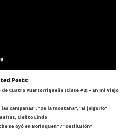
ted Posts:
e de Cuatro Puertorriqueño (Clase #2) – En mi Viejo
 las campanas”, “De la montaña”, “El jolgorio”
anitas, Cielito Lindo
oche se oyó en Borinquen” / “Desilusión”