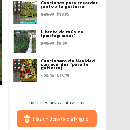
Canciones para recordar
junto a la guitarra
Original
Current
$
20.00
$
18.95
price
price
was:
is:
Libreta de música
(pentagramas)
$20.00.
$18.95.
Original
Current
$
10.00
$
8.00
price
price
was:
is:
Cancionero de Navidad
con acordes (para la
guitarra)
$10.00.
$8.00.
Original
Current
$
20.00
$
18.75
price
price
was:
is:
$20.00.
$18.75.
Haz tu donativo aquí. Gracias!
Haz un donativo a Miguel