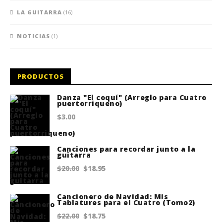
LA GUITARRA
(16)
NOTICIAS
(1)
PRODUCTOS
Danza "El coquí" (Arreglo para Cuatro
puertorriqueno)
$
3.00
Canciones para recordar junto a la
guitarra
Original
Current
$
20.00
$
18.95
price
price
Cancionero de Navidad: Mis
was:
is:
Tablatures para el Cuatro (Tomo2)
$20.00.
$18.95.
Original
Current
$
22.00
$
18.75