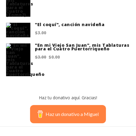
price
price
was:
is:
$22.00.
$18.75.
"El coquí", canción navideña
$
3.00
"En mi Viejo San Juan", mis Tablaturas
para el Cuatro Puertorriqueño
Original
Current
$
3.00
$
0.00
price
price
was:
is:
$3.00.
$0.00.
Haz tu donativo aquí. Gracias!
Haz un donativo a Miguel