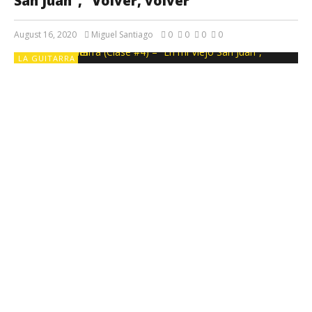
San Juan”, “Volver, volver”
August 16, 2020
Miguel Santiago
0
0
0
0
LA GUITARRA