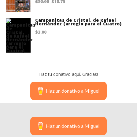
Original
Current
$
22.00
$
18.75
price
price
was:
is:
Campanitas de Cristal, de Rafael
Hernández (arreglo para el Cuatro)
$22.00.
$18.75.
$
3.00
Haz tu donativo aquí. Gracias!
Haz un donativo a Miguel
Haz un donativo a Miguel