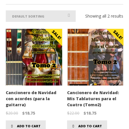
Showing all 2 results
SALE!
SALE!
Cancionero de Navidad
Cancionero de Navidad:
con acordes (para la
Mis Tablatures para el
guitarra)
Cuatro (Tomo2)
Original
Current
Original
Current
$
20.00
$
18.75
$
22.00
$
18.75
price
price
price
price
was:
is:
was:
is:
$20.00.
$18.75.
$22.00.
$18.75.
ADD TO CART
ADD TO CART