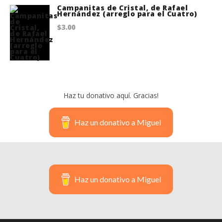
Campanitas de Cristal, de Rafael
$20.00.
$18.75.
Hernández (arreglo para el Cuatro)
$
3.00
Haz tu donativo aquí. Gracias!
Haz un donativo a Miguel
Haz un donativo a Miguel