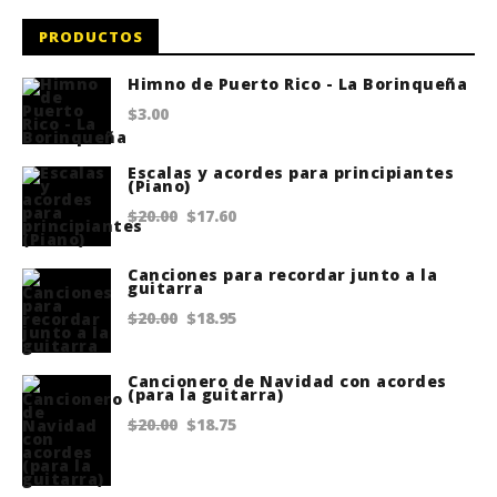
PRODUCTOS
Himno de Puerto Rico - La Borinqueña
$
3.00
Escalas y acordes para principiantes
(Piano)
Original
Current
$
20.00
$
17.60
price
price
Canciones para recordar junto a la
was:
is:
guitarra
$20.00.
$17.60.
Original
Current
$
20.00
$
18.95
price
price
Cancionero de Navidad con acordes
was:
is:
(para la guitarra)
$20.00.
$18.95.
Original
Current
$
20.00
$
18.75
price
price
was:
is: