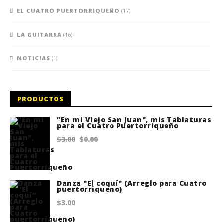
EL CUATRO PUERTORRIQUEÑO
(17)
LA GUITARRA
(16)
NOTICIAS
(1)
PRODUCTOS
"En mi Viejo San Juan", mis Tablaturas
para el Cuatro Puertorriqueño
Original
Current
$
3.00
$
0.00
price
price
was:
is:
$3.00.
$0.00.
Danza "El coquí" (Arreglo para Cuatro
puertorriqueno)
$
3.00