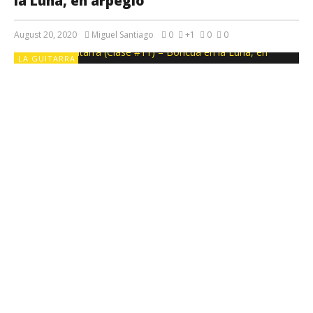
la Luna, en arpegio
August 20, 2020
Miguel Santiago
0
+1
0
0
LA GUITARRA