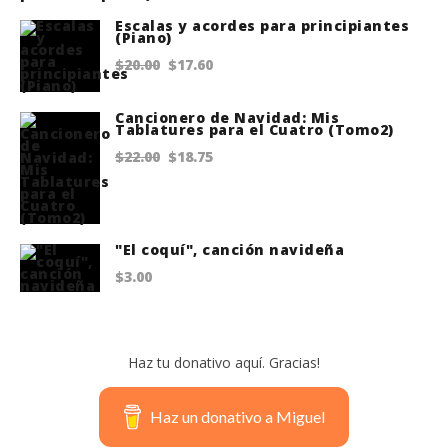
Escalas y acordes para principiantes
(Piano)
Original
Current
$
20.00
$
17.60
price
price
Cancionero de Navidad: Mis
was:
is:
Tablatures para el Cuatro (Tomo2)
$20.00.
$17.60.
Original
Current
$
22.00
$
18.75
price
price
was:
is:
$22.00.
$18.75.
"El coquí", canción navideña
$
3.00
Haz tu donativo aquí. Gracias!
Haz un donativo a Miguel