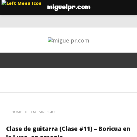
miguelpr.com
HOME
TAG "ARPEGIO"
Clase de guitarra (Clase #11) – Boricua en