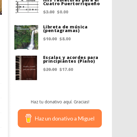
Cuatro Puertorriqueño
$20.00.
$18.75.
Original
Current
$
3.00
$
0.00
price
price
Libreta de música
was:
is:
(pentagramas)
$3.00.
$0.00.
Original
Current
$
10.00
$
8.00
price
price
was:
is:
Escalas y acordes para
principiantes (Piano)
$10.00.
$8.00.
Original
Current
$
20.00
$
17.60
price
price
was:
is:
$20.00.
$17.60.
Haz tu donativo aquí. Gracias!
Haz un donativo a Miguel