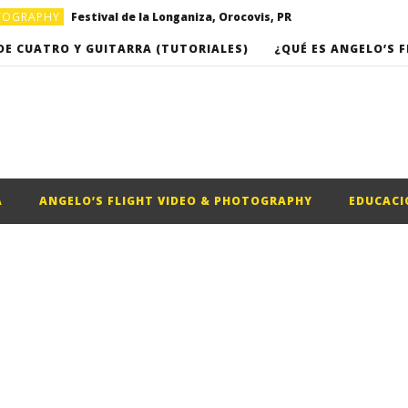
OTOGRAPHY
Festival de la Longaniza, Orocovis, PR
OTOGRAPHY
Video musical “Basket”, por Omarkpa
DE CUATRO Y GUITARRA (TUTORIALES)
¿QUÉ ES ANGELO’S F
Clases de Cuatro Puertorriqueño (Clase #16) – “Romance del campesino” de Roberto Cole
Clases de Cuatro Puertorriqueño (Clase #17) – “Campanitas de Cristal”, de Rafael Hernandez
A
ANGELO’S FLIGHT VIDEO & PHOTOGRAPHY
EDUCACI