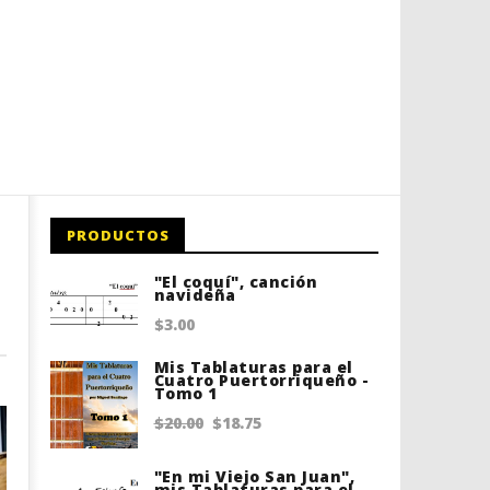
PRODUCTOS
"El coquí", canción
navideña
$
3.00
Mis Tablaturas para el
Cuatro Puertorriqueño -
Tomo 1
Original
Current
$
20.00
$
18.75
price
price
"En mi Viejo San Juan",
was:
is:
mis Tablaturas para el