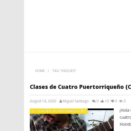
HOME
TAG "VIEQUES"
Clases de Cuatro Puertorriqueño (C
August 16, 2020
Miguel Santiago
0
+3
0
0
¡Hola 
EL CUATRO PUERTORRIQUEÑO
cuatro
Hondo