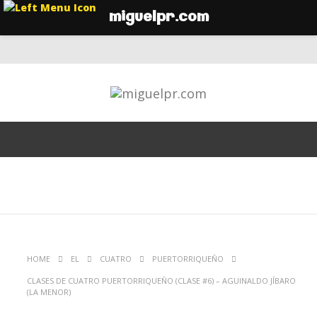
miguelpr.com
HOME
EL
CUATRO
PUERTORRIQUEÑO
CLASES DE CUATRO PUERTORRIQUEÑO (CLASE #6) – AGUINALDO JÍBARO
(LA MENOR)