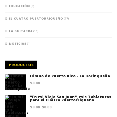
EDUCACIÓN
(3)
EL CUATRO PUERTORRIQUEÑO
(17)
LA GUITARRA
(16)
NOTICIAS
(1)
PRODUCTOS
Himno de Puerto Rico - La Borinqueña
$
3.00
"En mi Viejo San Juan", mis Tablaturas
para el Cuatro Puertorriqueño
Original
Current
$
3.00
$
0.00
price
price