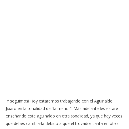
NOW VIEWING
¡Y seguimos! Hoy estaremos trabajando con el Aguinaldo
Jíbaro en la tonalidad de “la menor”. Más adelante les estaré
Clases de Cuatro Puertorriqueño (Clase #6) –
Cl
enseñando este aguinaldo en otra tonalidad, ya que hay veces
Aguinaldo Jíbaro (la menor)
"C
que debes cambiarla debido a que el trovador canta en otro
August
Aug
16,
16,