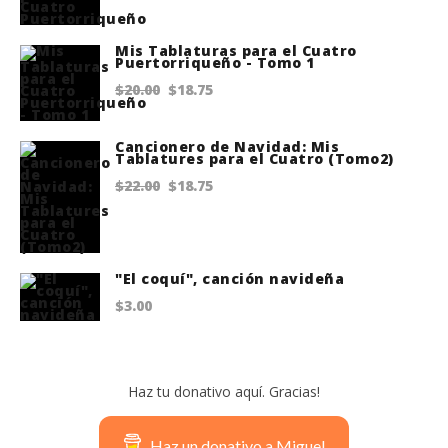
was:
is:
$3.00.
$0.00.
Mis Tablaturas para el Cuatro
Puertorriqueño - Tomo 1
Original
Current
$
20.00
$
18.75
price
price
Cancionero de Navidad: Mis
was:
is:
Tablatures para el Cuatro (Tomo2)
$20.00.
$18.75.
Original
Current
$
22.00
$
18.75
price
price
was:
is:
$22.00.
$18.75.
"El coquí", canción navideña
$
3.00
Haz tu donativo aquí. Gracias!
Haz un donativo a Miguel