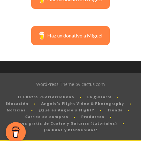
Haz un donativo a Miguel
WordPress Theme by cactus.com
El Cuatro Puertorriqueño
La guitarra
Educación
Angelo’s Flight Video & Photography
Noticias
¿Qué es Angelo’s Flight?
Tienda
Carrito de compras
Productos
Clases gratis de Cuatro y Guitarra (tutoriales)
¡Saludos y bienvenidos!