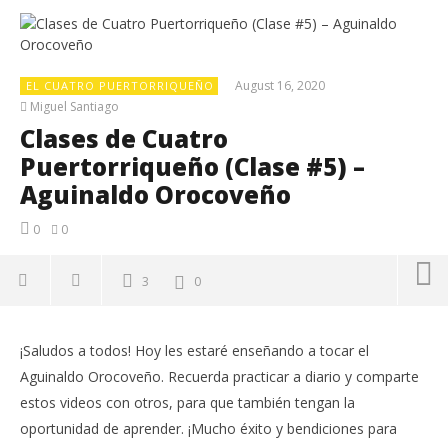
August 16, 2020
EL CUATRO PUERTORRIQUEÑO
Miguel Santiago
Clases de Cuatro
Puertorriqueño (Clase #5) –
Aguinaldo Orocoveño
0
0
3
0
NOW VIEWING
¡Saludos a todos! Hoy les estaré enseñando a tocar el
Clases de Cuatro Puertorriqueño (Clase #5) –
Cl
Aguinaldo Orocoveño. Recuerda practicar a diario y comparte
Aguinaldo Orocoveño
"C
estos videos con otros, para que también tengan la
August
Aug
16,
16,
oportunidad de aprender. ¡Mucho éxito y bendiciones para
2020
202