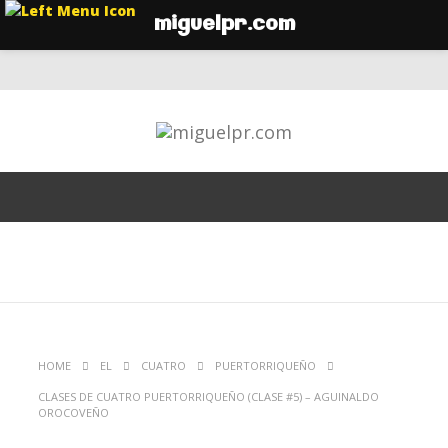
miguelpr.com
HOME
EL
CUATRO
PUERTORRIQUEÑO
CLASES DE CUATRO PUERTORRIQUEÑO (CLASE #5) – AGUINALDO
OROCOVEÑO