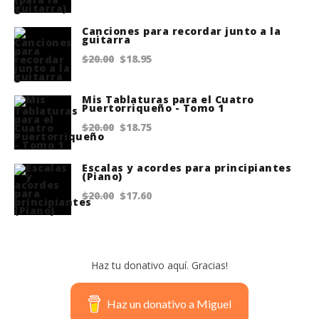
was:
is:
Canciones para recordar junto a la
$20.00.
$18.75.
guitarra
Original
Current
$
20.00
$
18.95
price
price
Mis Tablaturas para el Cuatro
was:
is:
Puertorriqueño - Tomo 1
$20.00.
$18.95.
Original
Current
$
20.00
$
18.75
price
price
Escalas y acordes para principiantes
was:
is:
(Piano)
$20.00.
$18.75.
Original
Current
$
20.00
$
17.60
price
price
was:
is:
$20.00.
$17.60.
Haz tu donativo aquí. Gracias!
Haz un donativo a Miguel