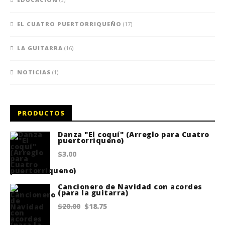
EL CUATRO PUERTORRIQUEÑO
(17)
LA GUITARRA
(16)
NOTICIAS
(1)
PRODUCTOS
Danza "El coquí" (Arreglo para Cuatro
puertorriqueno)
$
3.00
Cancionero de Navidad con acordes
(para la guitarra)
Original
Current
$
20.00
$
18.75
price
price