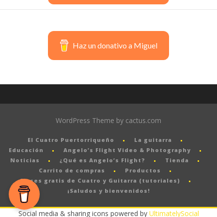
Haz un donativo a Miguel
WordPress Theme by cactus.com
El Cuatro Puertorriqueño
La guitarra
Educación
Angelo’s Flight Video & Photography
Noticias
¿Qué es Angelo’s Flight?
Tienda
Carrito de compras
Productos
Clases gratis de Cuatro y Guitarra (tutoriales)
¡Saludos y bienvenidos!
Social media & sharing icons powered by
UltimatelySocial