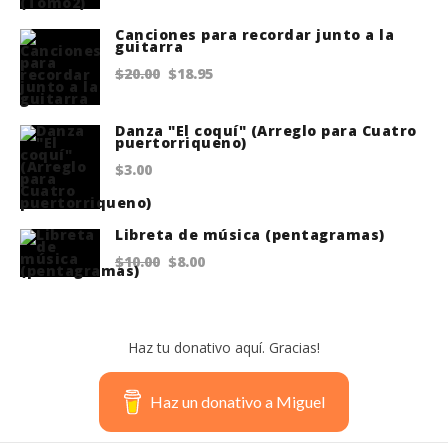
$22.00.
$18.75.
Canciones para recordar junto a la
guitarra
Original
Current
$
20.00
$
18.95
price
price
Danza "El coquí" (Arreglo para Cuatro
was:
is:
puertorriqueno)
$20.00.
$18.95.
$
3.00
Libreta de música (pentagramas)
Original
Current
$
10.00
$
8.00
price
price
was:
is:
Haz tu donativo aquí. Gracias!
$10.00.
$8.00.
Haz un donativo a Miguel