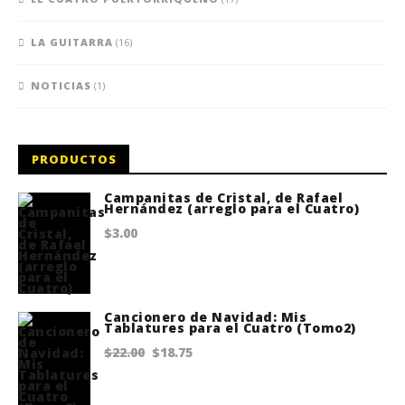
LA GUITARRA
(16)
NOTICIAS
(1)
PRODUCTOS
Campanitas de Cristal, de Rafael
Hernández (arreglo para el Cuatro)
$
3.00
Cancionero de Navidad: Mis
Tablatures para el Cuatro (Tomo2)
Original
Current
$
22.00
$
18.75
price
price
was:
is: