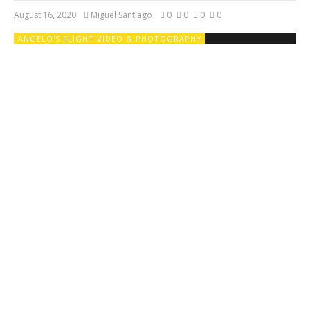
August 16, 2020
Miguel Santiago
0
0
0
0
ANGELO'S FLIGHT VIDEO & PHOTOGRAPHY